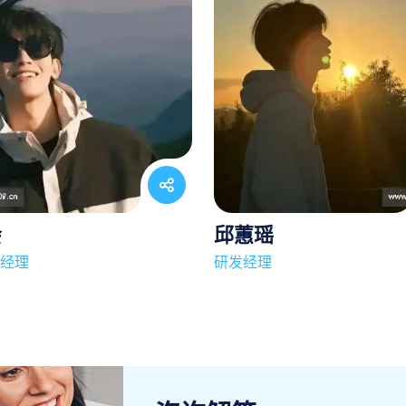
会
邱蕙瑶
经理
研发经理