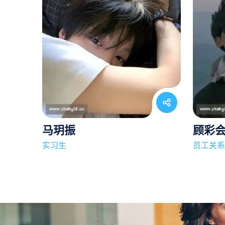
马玥振
顾彩
实习生
员工关系