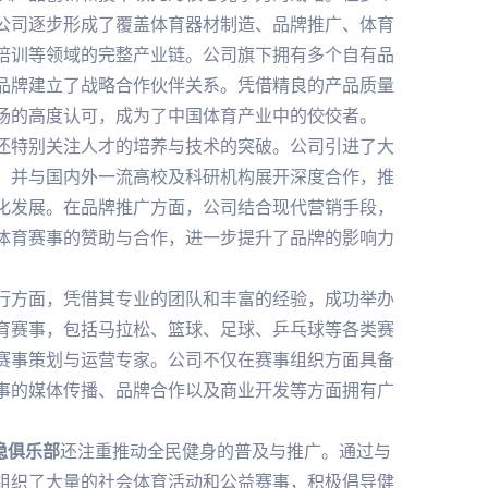
公司逐步形成了覆盖体育器材制造、品牌推广、体育
培训等领域的完整产业链。公司旗下拥有多个自有品
品牌建立了战略合作伙伴关系。凭借精良的产品质量
场的高度认可，成为了中国体育产业中的佼佼者。
还特别关注人才的培养与技术的突破。公司引进了大
，并与国内外一流高校及科研机构展开深度合作，推
化发展。在品牌推广方面，公司结合现代营销手段，
体育赛事的赞助与合作，进一步提升了品牌的影响力
行方面，凭借其专业的团队和丰富的经验，成功举办
育赛事，包括马拉松、篮球、足球、乒乓球等各类赛
赛事策划与运营专家。公司不仅在赛事组织方面具备
事的媒体传播、品牌合作以及商业开发等方面拥有广
稳俱乐部
还注重推动全民健身的普及与推广。通过与
组织了大量的社会体育活动和公益赛事，积极倡导健