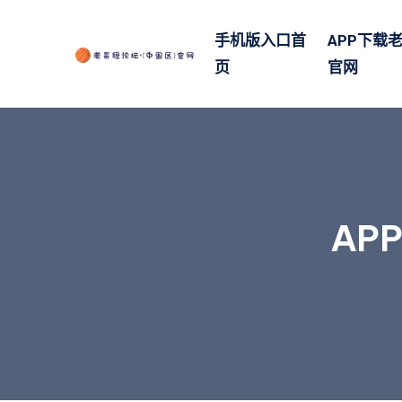
手机版入口首
APP下载老
页
官网
AP