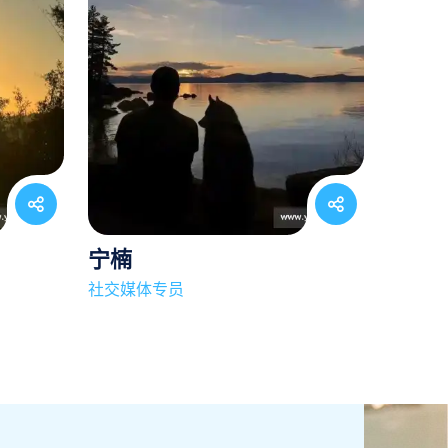
宁楠
社交媒体专员