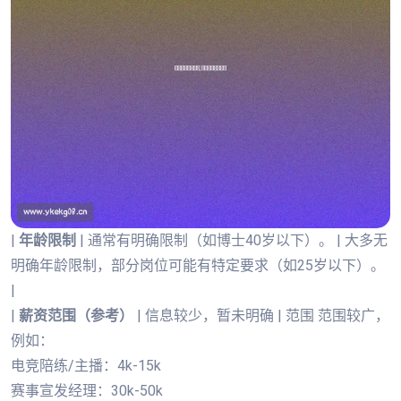
|
年龄限制
| 通常有明确限制（如博士40岁以下）。 | 大多无
明确年龄限制，部分岗位可能有特定要求（如25岁以下）。
|
|
薪资范围（参考）
| 信息较少，暂未明确 | 范围 范围较广，
例如：
电竞陪练/主播：4k-15k
赛事宣发经理：30k-50k