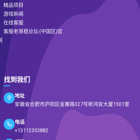
精品项目
游戏新闻
在线客服
客服老哥稳论坛·(中国区)官
网
找到我们
地址
安徽省合肥市庐阳区金寨路327号新鸿安大厦1501室
电话
+13112353882